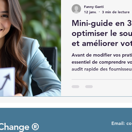
Fanny Ganti
12 janv.
3 min de lecture
Mini-guide en 
optimiser le so
et améliorer vo
Avant de modifier vos prati
essentiel de comprendre vot
audit rapide des fournisse
les risques liés à la durabil
opportunités d’amélioratio
 Change ®
Email: c