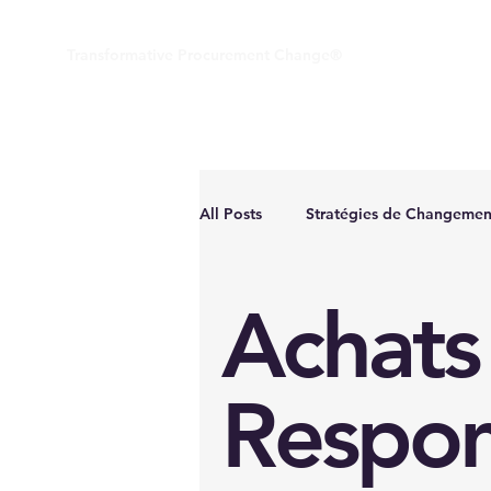
Transformative Procurement Change®
All Posts
Stratégies de Changemen
Performance ESG
Leadership
Achats
Respon