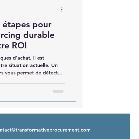
3 étapes pour
urcing durable
tre ROI
ques d’achat, il est
re situation actuelle. Un
urs vous permet de détecter
ité, mais aussi de repérer des
n immédiates.
ontact@transformativeprocurement.com