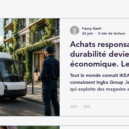
Fanny Ganti
22 juin
5 min de lecture
Achats responsa
durabilité devi
économique. L
enseignements 
Tout le monde connaît IKE
connaissent Ingka Group ,l
qui exploite des magasins 
dans de nombreux pays.