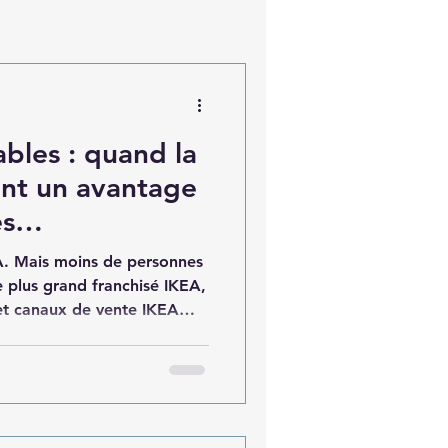
bles : quand la
ent un avantage
es
d’Ingka Group
A. Mais moins de personnes
e plus grand franchisé IKEA,
et canaux de vente IKEA