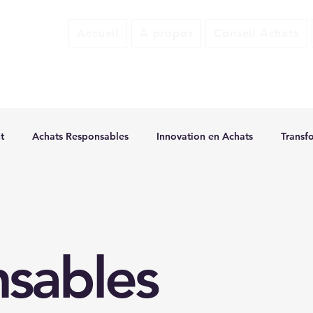
Accueil
À propos
Conseil Achats
t
Achats Responsables
Innovation en Achats
Transf
 en Achats
Sourcing Responsable
sables