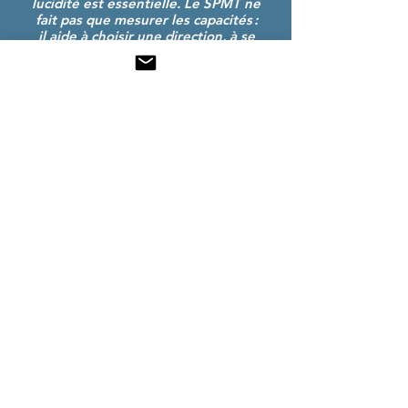
lucidité est essentielle. Le SPMT ne
fait pas que mesurer les capacités :
il aide à choisir une direction, à se
concentrer sur ce qui compte et à
avancer avec confiance et
cohérence."
Former Chief Procurement Officer, Royaume Uni