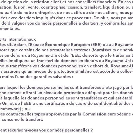
de gestion de la relation client et nos conseillers financiers. En cas
ation, fusion, vente, coentreprise, cession, transfert, liquidation ou 
ou partie de notre entreprise, de nos actifs ou de nos actions, nous
ées avec des tiers impliqués dans ce processus. De plus, nous pouvo
i de divulguer vos données personnelles à des tiers, y compris les au
ementales.
erts Internationaux​
êtes situé dans l'Espace Économique Européen (EEE) ou au Royaume-
noter que certains de nos prestataires externes (fournisseurs de servi
és en dehors du Royaume-Uni et de l'EEE, de sorte que le traitemen
lles impliquera un transfert de données en dehors du Royaume-Uni e
nous transférons vos données personnelles en dehors du Royaume-Un
s assurons qu'un niveau de protection similaire est accordé à celles-
 moins l'une des garanties suivantes :
vers lequel les données personnelles sont transférées a été jugé par
ne comme offrant un niveau de protection adéquat pour les donnée
e à laquelle les données personnelles sont transférées et qui est étab
Uni et de l'EEE a une certification de cadre de confidentialité des
Framework) ; ou
ses contractuelles types approuvées par la Commission européenne 
 concerne le transfert.
nt sécurisons-nous vos données personnelles ?