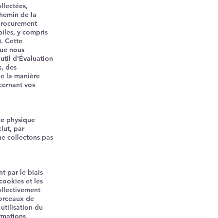
llectées,
Chemin de la
 Procurement
biles, y compris
). Cette
que nous
util d'Évaluation
s, des
ue la manière
cernant vos
ne physique
lut, par
e collectons pas
t par le biais
cookies et les
ollectivement
morceaux de
utilisation du
ormations