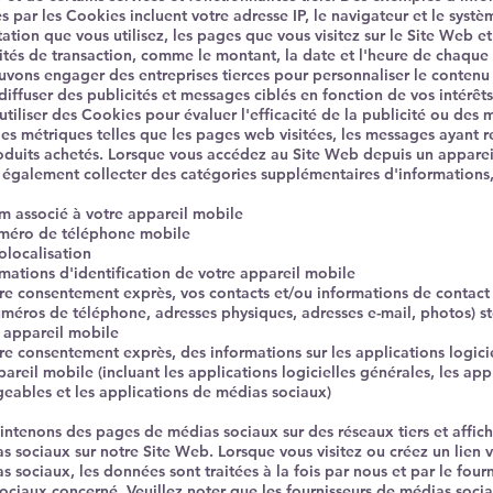
s par les Cookies incluent votre adresse IP, le navigateur et le systè
ation que vous utilisez, les pages que vous visitez sur le Site Web et 
vités de transaction, comme le montant, la date et l'heure de chaque 
vons engager des entreprises tierces pour personnaliser le contenu 
diffuser des publicités et messages ciblés en fonction de vos intérêts
utiliser des Cookies pour évaluer l'efficacité de la publicité ou des
des métriques telles que les pages web visitées, les messages ayant 
roduits achetés. Lorsque vous accédez au Site Web depuis un apparei
également collecter des catégories supplémentaires d'informations, 
m associé à votre appareil mobile
méro de téléphone mobile
olocalisation
rmations d'identification de votre appareil mobile
re consentement exprès, vos contacts et/ou informations de contact
méros de téléphone, adresses physiques, adresses e-mail, photos) s
e appareil mobile
re consentement exprès, des informations sur les applications logiciel
areil mobile (incluant les applications logicielles générales, les app
geables et les applications de médias sociaux)
ntenons des pages de médias sociaux sur des réseaux tiers et affic
s sociaux sur notre Site Web. Lorsque vous visitez ou créez un lien 
 sociaux, les données sont traitées à la fois par nous et par le four
ociaux concerné. Veuillez noter que les fournisseurs de médias soci