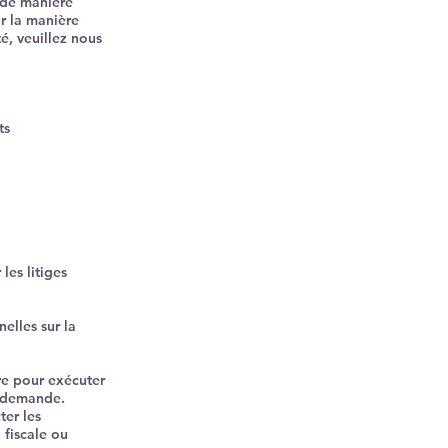
 de manière
r la manière
é, veuillez nous
ts
les litiges
elles sur la
re pour exécuter
e demande.
ter les
 fiscale ou