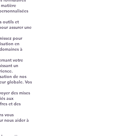
s formulaires
 matière
personnalisées
 outils et
pour assurer une
nissez pour
isation en
s domaines à
rnant votre
nissant un
rience.
isation de nos
teur globale. Vos
voyer des mises
iés aux
fres et des
ns vous
ur nous aider à