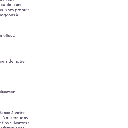
ou de leurs
ux a ses propres
urageons à
nelles à
eurs de notre
lisateur
tance à votre
. Nous traitons
fins suivantes :