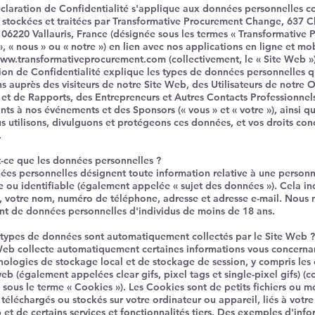
claration de Confidentialité s'applique aux données personnelles co
s, stockées et traitées par Transformative Procurement Change, 637 
 06220 Vallauris, France (désignée sous les termes « Transformative
, « nous » ou « notre ») en lien avec nos applications en ligne et mo
www.transformativeprocurement.com
(collectivement, le « Site Web »
ion de Confidentialité explique les types de données personnelles 
ns auprès des visiteurs de notre Site Web, des Utilisateurs de notre O
 et de Rapports, des Entrepreneurs et Autres Contacts Professionnel
ants à nos événements et des Sponsors (« vous » et « votre »), ainsi q
s utilisons, divulguons et protégeons ces données, et vos droits con
.
t-ce que les données personnelles ?
ées personnelles désignent toute information relative à une person
ée ou identifiable (également appelée « sujet des données »). Cela inc
 votre nom, numéro de téléphone, adresse et adresse e-mail. Nous n
t de données personnelles d'individus de moins de 18 ans.
 types de données sont automatiquement collectés par le Site Web ?
Web collecte automatiquement certaines informations vous concernan
nologies de stockage local et de stockage de session, y compris les 
eb (également appelées clear gifs, pixel tags et single-pixel gifs) (c
 sous le terme « Cookies »). Les Cookies sont de petits fichiers ou 
téléchargés ou stockés sur votre ordinateur ou appareil, liés à votre 
 et de certains services et fonctionnalités tiers. Des exemples d'inf