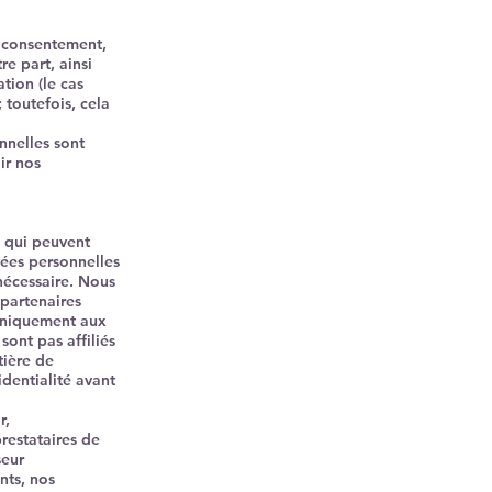
e consentement,
e part, ainsi
tion (le cas
 toutefois, cela
nnelles sont
ir nos
, qui peuvent
nées personnelles
 nécessaire. Nous
partenaires
uniquement aux
sont pas affiliés
tière de
dentialité avant
r,
restataires de
seur
nts, nos