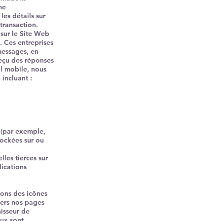
me
les détails sur
transaction.
sur le Site Web
. Ces entreprises
 messages, en
reçu des réponses
l mobile, nous
incluant :
 (par exemple,
tockées sur ou
les tierces sur
lications
hons des icônes
vers nos pages
nisseur de
aux sont