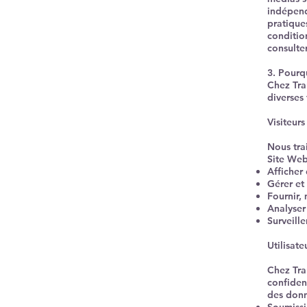
indépend
pratique
conditio
consulte
3. Pourq
Chez Tra
diverses 
Visiteur
Nous tra
Site Web
Afficher 
Gérer et 
Fournir,
Analyser 
Surveill
Utilisate
Chez Tra
confiden
des donné