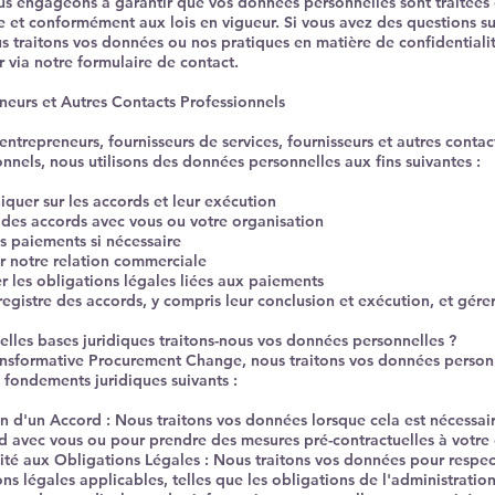
s engageons à garantir que vos données personnelles sont traitées
e et conformément aux lois en vigueur. Si vous avez des questions su
s traitons vos données ou nos pratiques en matière de confidentialit
r via notre formulaire de contact.
neurs et Autres Contacts Professionnels
entrepreneurs, fournisseurs de services, fournisseurs et autres contac
onnels, nous utilisons des données personnelles aux fins suivantes :
uer sur les accords et leur exécution
r des accords avec vous ou votre organisation
es paiements si nécessaire
r notre relation commerciale
r les obligations légales liées aux paiements
registre des accords, y compris leur conclusion et exécution, et gérer 
uelles bases juridiques traitons-nous vos données personnelles ?​
nsformative Procurement Change, nous traitons vos données personn
 fondements juridiques suivants :
n d'un Accord : Nous traitons vos données lorsque cela est nécessai
d avec vous ou pour prendre des mesures pré-contractuelles à votr
té aux Obligations Légales : Nous traitons vos données pour respec
ns légales applicables, telles que les obligations de l'administration