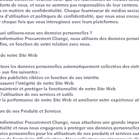
ants de nous, et nous ne sommes pas responsables de leur contenu 
s en matière de confidentialité. Chaque fournisseur de médias socia
ns d'utilisation et politiques de confidentialité, que nous vous enco
r chaque fois que vous interagissez avec leurs plateformes.
uoi utilisons-nous vos données personnelles ?​
nsformative Procurement Change, nous utilisons des données person
fins, en fonction de votre relation avec nous.
s de notre Site Web
itons les données personnelles automatiquement collectées des visit
 aux fins suivantes :
des publicités ciblées en fonction de vos intérêts
assurer l'intégrité de notre Site Web
 maintenir et protéger la fonctionnalité de notre Site Web
l'utilisation de nos services et outils
er la performance de notre Site Web et améliorer votre expérience uti
urs de nos Produits et Services
nsformative Procurement Change, nous attachons une grande impor
tialité et nous nous engageons à protéger vos données personnelles
es personnelles pour les utilisateurs de nos produits et services aux 