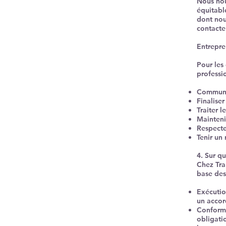
Nous nou
équitabl
dont nou
contacte
Entrepre
Pour les 
professi
Communiq
Finalise
Traiter l
Mainteni
Respecte
Tenir un 
4. Sur q
Chez Tra
base des
Exécutio
un accor
Conformi
obligatio