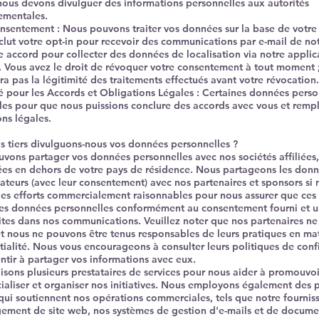
nous devons divulguer des informations personnelles aux autorités
ementales.
nsentement : Nous pouvons traiter vos données sur la base de votr
nclut votre opt-in pour recevoir des communications par e-mail de notr
e accord pour collecter des données de localisation via notre applica
. Vous avez le droit de révoquer votre consentement à tout moment ;
ra pas la légitimité des traitements effectués avant votre révocation.
é pour les Accords et Obligations Légales : Certaines données perso
lles pour que nous puissions conclure des accords avec vous et rempl
ons légales.
ls tiers divulguons-nous vos données personnelles ?​
vons partager vos données personnelles avec nos sociétés affiliées
uées en dehors de votre pays de résidence. Nous partageons les don
isateurs (avec leur consentement) avec nos partenaires et sponsors si
des efforts commercialement raisonnables pour nous assurer que ces 
 les données personnelles conformément au consentement fourni et 
rites dans nos communications. Veuillez noter que nos partenaires ne 
et nous ne pouvons être tenus responsables de leurs pratiques en ma
tialité. Nous vous encourageons à consulter leurs politiques de confi
ntir à partager vos informations avec eux.
lisons plusieurs prestataires de services pour nous aider à promouvoi
aliser et organiser nos initiatives. Nous employons également des p
 qui soutiennent nos opérations commerciales, tels que notre fournis
ement de site web, nos systèmes de gestion d'e-mails et de docume