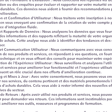
on de Formulaire d'Évaluation : Nous collectons vos réponses via de
tion ou des enquêtes pour évaluer et rapporter sur votre maturité en
 durables. Ces données nous aident à fournir des recommandations 
mélioration.
on et Confirmation d'Utilisateur : Nous traitons votre inscription à nos
, en vous envoyant une confirmation de la création de votre compte 
ce d'intégration fluide.
et Rapports de Données : Nous analysons les données que vous four
des informations et des rapports reflétant la maturité de votre organ
de achats. Cette analyse nous aide à identifier des tendances et de
er.
et Communication Utilisateur : Nous communiquons avec vous conce
on de nos produits et services, en répondant à vos questions, en four
technique et en vous offrant des conseils pour maximiser votre expé
ion de l'Expérience Utilisateur : Nous surveillons et analysons l'util
et services pour améliorer leur fonctionnalité et l'expérience utilisa
ouent un rôle crucial dans nos efforts d'amélioration continue.
g et Mises à Jour : Avec votre consentement, nous pouvons vous en
ur nos services, du contenu pertinent et des matériels promotionnels l
s d'achats durables. Cela vous aide à rester informé des nouvelles of
ives du secteur.
 de Retours : Après avoir utilisé nos produits et services, nous pouvo
r pour demander vos retours. Ces informations sont inestimables po
et améliorer nos outils, ressources et programmes de formation.