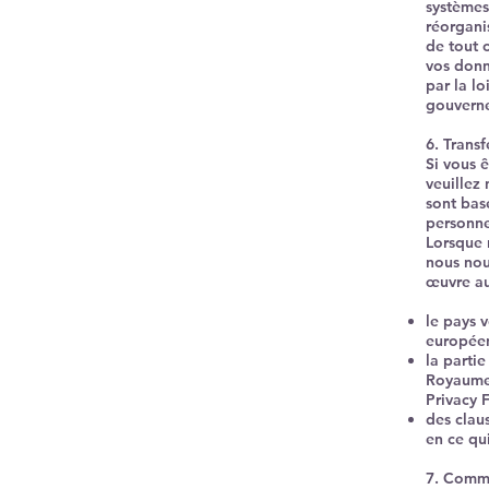
systèmes 
réorganis
de tout 
vos donn
par la lo
gouvern
6. Transf
Si vous 
veuillez 
sont bas
personne
Lorsque 
nous nou
œuvre au
le pays 
européen
la parti
Royaume-
Privacy 
des clau
en ce qui
7. Comme