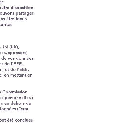
 de
autre disposition
 pouvons partager
ns être tenus
torités
Uni (UK),
ces, sponsors)
t de vos données
t de l'EEE.
i et de l'EEE,
ci en mettant en
 la Commission
s personnelles ;
lie en dehors du
 données (Data
ont été conclues