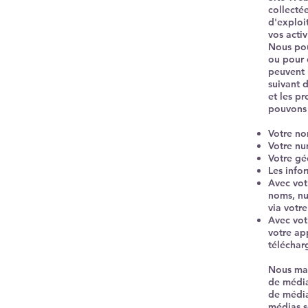
collectée
d'exploit
vos acti
Nous pou
ou pour 
peuvent 
suivant 
et les p
pouvons 
Votre no
Votre nu
Votre gé
Les info
Avec vot
noms, nu
via votr
Avec vot
votre app
téléchar
Nous mai
de média
de médias
médias s