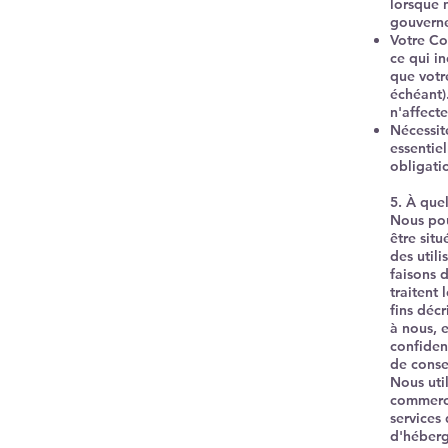
lorsque 
gouvern
Votre Co
ce qui i
que votr
échéant)
n'affecte
Nécessit
essentie
obligati
5. À que
Nous pou
être sit
des util
faisons 
traitent
fins déc
à nous, 
confiden
de conse
Nous uti
commerci
services
d'héberg