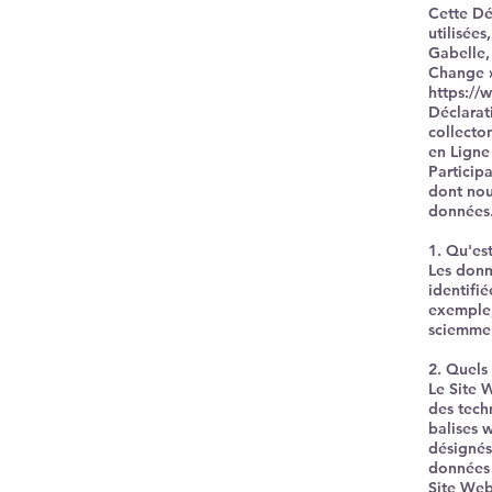
Cette Dé
utilisée
Gabelle,
Change »
https://
Déclarat
collecto
en Ligne
Particip
dont nou
données
1. Qu'es
Les donn
identifi
exemple,
sciemmen
2. Quels
Le Site 
des tech
balises w
désignés
données 
Site Web