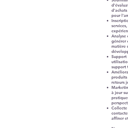
Soumissi
d'évalua
d'achats
pour l'a
Inscripti
services
expérien
Analyse 
générer 
matière 
développ
Support 
utilisati
support 
Améliorat
produits 
retours j
Marketin
à jour s
pratique
perspect
Collecte
contacte
affiner 