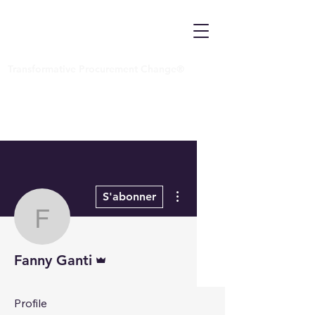
Transformative Procurement Change®
Plus d'actions
S'abonner
Fanny Ganti
Administrateur
Fanny Ganti
Profile