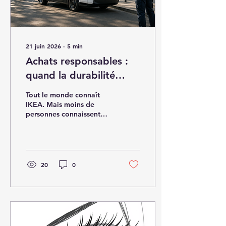
Les...
21 juin 2026
∙
5
min
Achats responsables :
quand la durabilité
devient un avantage
Tout le monde connaît
économique. Les
IKEA. Mais moins de
personnes connaissent
enseignements d’Ingka
Ingka Group ,le plus
Group
grand franchisé IKEA, qui
exploite des magasins et
canaux de vente IKEA
dans de nombreux pays.
20
0